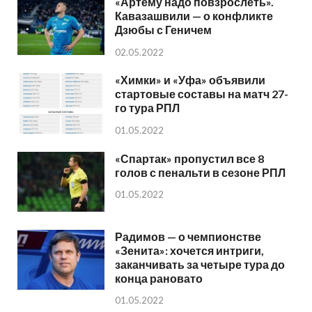
«Артему надо повзрослеть».
Кавазашвили — о конфликте
Дзюбы с Геничем
02.05.2022
«Химки» и «Уфа» объявили
стартовые составы на матч 27-
го тура РПЛ
01.05.2022
«Спартак» пропустил все 8
голов с пенальти в сезоне РПЛ
01.05.2022
Радимов — о чемпионстве
«Зенита»: хочется интриги,
заканчивать за четыре тура до
конца рановато
01.05.2022