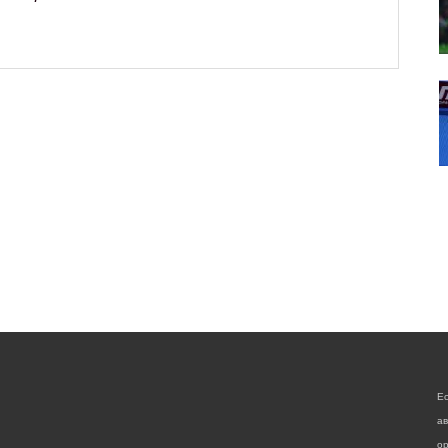
Е
а
ор