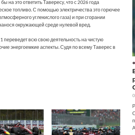
ы на это ответить Тавересу, что с 2026 года
еское топливо. С помощью электричества это горючее
атмосферного углекислого газа) и при сгорании
, нанося окружающей среде нулевой вред.
а 1 переведет всю свою деятельность на чистую
рочие энергоемкие аспекты. Судя по всему Таверес в
Ф
0
Р
С
п
А