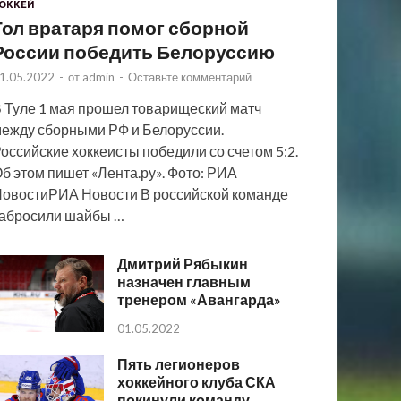
ОККЕЙ
Гол вратаря помог сборной
России победить Белоруссию
1.05.2022
-
от
admin
-
Оставьте комментарий
 Туле 1 мая прошел товарищеский матч
ежду сборными РФ и Белоруссии.
оссийские хоккеисты победили со счетом 5:2.
б этом пишет «Лента.ру». Фото: РИА
овостиРИА Новости В российской команде
абросили шайбы …
Дмитрий Рябыкин
назначен главным
тренером «Авангарда»
01.05.2022
Пять легионеров
хоккейного клуба СКА
покинули команду