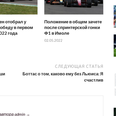
н отобрал у
Положение в общем зачете
обеду в первом
после спринтерской гонки
022 года
Ф1 в Имоле
02.05.2022
СЛЕДУЮЩАЯ СТАТЬЯ
аши
Боттас о том, каково ему без Льюиса: Я
счастлив
автора admin →