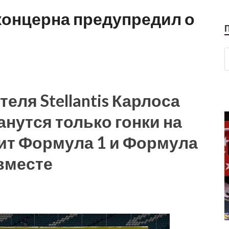
концерна предупредил о
ля Stellantis Карлоса
анутся только гонки на
чит Формула 1 и Формула
 вместе