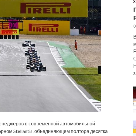
Х
0
В
м
Р
О
Н
з
 менеджеров в современной автомобильной
рном Stellantis, объединяющем полтора десятка