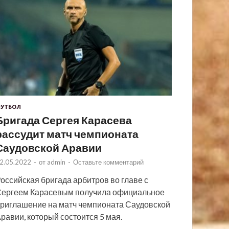
УТБОЛ
Бригада Сергея Карасева
рассудит матч чемпионата
Саудовской Аравии
2.05.2022
-
от
admin
-
Оставьте комментарий
оссийская бригада арбитров во главе с
ергеем Карасевым получила официальное
риглашение на матч чемпионата Саудовской
равии, который состоится 5 мая.