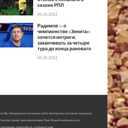
сезоне РПЛ
01.05.2022
Радимов — о
чемпионстве «Зенита»:
хочется интриги,
заканчивать за четыре
тура до конца рановато
01.05.2022
сли Вы обнаружили на нашем сайте материалы, которые нарушают
вторские права, принадлежащие Вам, Вашей компании или
ганизации, пожалуйста, сообщите нам.