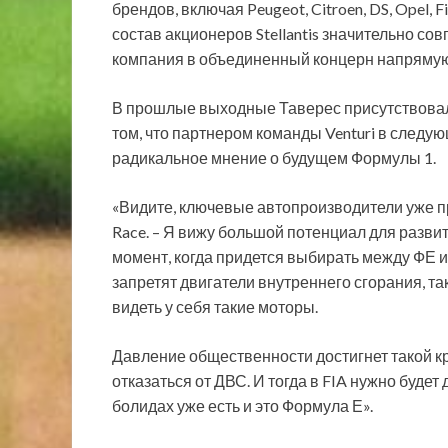
брендов, включая Peugeot, Citroen, DS, Opel, Fia
состав акционеров Stellantis значительно совп
компания в объединенный концерн напрямую
В прошлые выходные Таверес присутствовал 
том, что партнером команды Venturi в следую
радикальное мнение о будущем Формулы 1.
«Видите, ключевые автопроизводители уже п
Race. – Я вижу большой потенциал для развит
момент, когда придется выбирать между ФЕ и
запретят двигатели внутреннего сгорания, так
видеть у себя такие моторы.
Давление общественности достигнет такой кр
отказаться от ДВС. И тогда в FIA нужно будет 
болидах уже есть и это Формула Е».