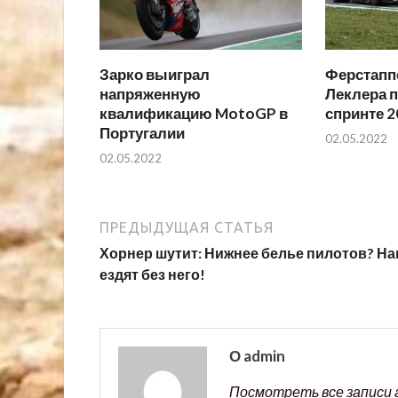
Зарко выиграл
Ферстаппе
напряженную
Леклера п
квалификацию MotoGP в
спринте 2
Португалии
02.05.2022
02.05.2022
ПРЕДЫДУЩАЯ СТАТЬЯ
Хорнер шутит: Нижнее белье пилотов? Н
ездят без него!
О admin
Посмотреть все записи 