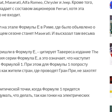
t, Maserati, Alfa Romeo, Chrysler и Jeep. Кроме того,
адает с составом акционеров Ferrari, хотя эта
 не входит.
на этапе Формулы Е в Риме, где было объявлено о
щем сезоне станет Maserati. И высказал там весьма
ришли в Формулу Е, – цитирует Тавереса издание The
ия серии Формула Е, а это означает, что наступит
 Формулой 1. При этом для Формулы 1 попросту
 как жители стран, где проводят Гран При, не захотят
итической точки, когда Формуле 1 придется
думать, что делать, так как гонки на электрических