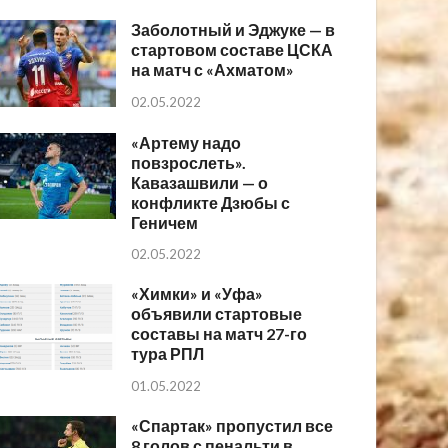
Заболотный и Эджуке — в
стартовом составе ЦСКА
на матч с «Ахматом»
02.05.2022
«Артему надо
повзрослеть».
Кавазашвили — о
конфликте Дзюбы с
Геничем
02.05.2022
«Химки» и «Уфа»
объявили стартовые
составы на матч 27-го
тура РПЛ
01.05.2022
«Спартак» пропустил все
8 голов с пенальти в