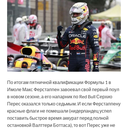
По итогам пятничной квалификации Формулы 1 в
Имоле Макс Ферстаппен завоевал свой первый поул
в новом сезоне, а его напарник по Red Bull Серхио
Перес оказался только седьмым. И если Ферстаппену
красные флаги не помешали (нидерландец успел
поставить быстрое время аккурат перед полной
остановкой Валттери Боттаса), то вот Перес уже не