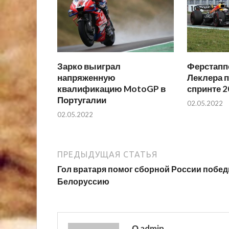
Зарко выиграл
Ферстаппе
напряженную
Леклера п
квалификацию MotoGP в
спринте 2
Португалии
02.05.2022
02.05.2022
ПРЕДЫДУЩАЯ СТАТЬЯ
Гол вратаря помог сборной России побед
Белоруссию
О admin