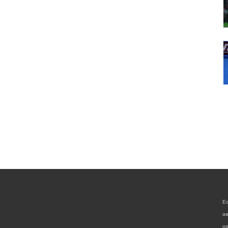
Е
а
ор