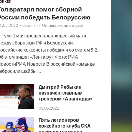
ОККЕЙ
Гол вратаря помог сборной
России победить Белоруссию
1.05.2022
-
от
admin
-
Оставьте комментарий
 Туле 1 мая прошел товарищеский матч
ежду сборными РФ и Белоруссии.
оссийские хоккеисты победили со счетом 5:2.
б этом пишет «Лента.ру». Фото: РИА
овостиРИА Новости В российской команде
абросили шайбы …
Дмитрий Рябыкин
назначен главным
тренером «Авангарда»
01.05.2022
Пять легионеров
хоккейного клуба СКА
покинули команду