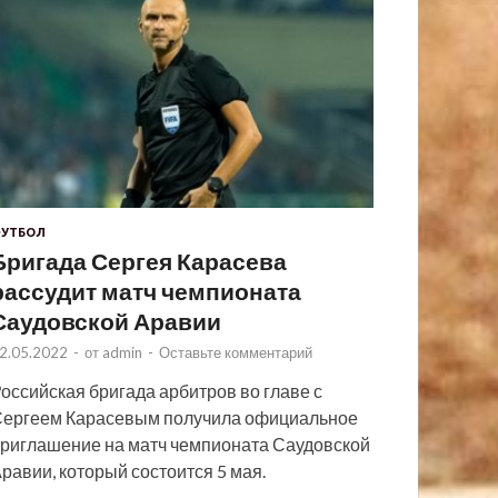
УТБОЛ
Бригада Сергея Карасева
рассудит матч чемпионата
Саудовской Аравии
2.05.2022
-
от
admin
-
Оставьте комментарий
оссийская бригада арбитров во главе с
ергеем Карасевым получила официальное
риглашение на матч чемпионата Саудовской
равии, который состоится 5 мая.