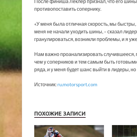
После финиша Леклер признал, что его шины 
противопоставить сопернику.
«У меня была отличная скорость, мы быстры, я
меня не начали уходить шины, – сказал лиде
гранулироваться, возникли проблемы, и я уже
Нам важно проанализировать случившееся, п
чем у соперников и тем самым быть готовыми 
ряда, и у меня будет шанс выйти в лидеры, но
Источник:
ru.motorsport.com
ПОХОЖИЕ ЗАПИСИ