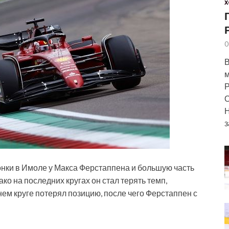
Х
0
В
м
Р
О
Н
з
онки в Имоле у Макса Ферстаппена и большую часть
о на последних кругах он стал терять темп,
нем круге потерял позицию, после чего Ферстаппен с