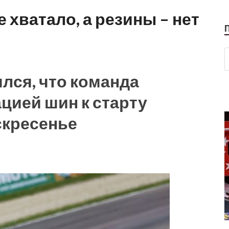
 хватало, а резины – нет
ялся, что команда
ацией шин к старту
скресенье