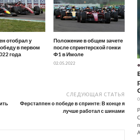
н отобрал у
Положение в общем зачете
обеду в первом
после спринтерской гонки
022 года
Ф1 в Имоле
02.05.2022
Ф
СЛЕДУЮЩАЯ СТАТЬЯ
0
ить
Ферстаппен о победе в спринте: В конце я
Р
лучше работал с шинами
С
п
А