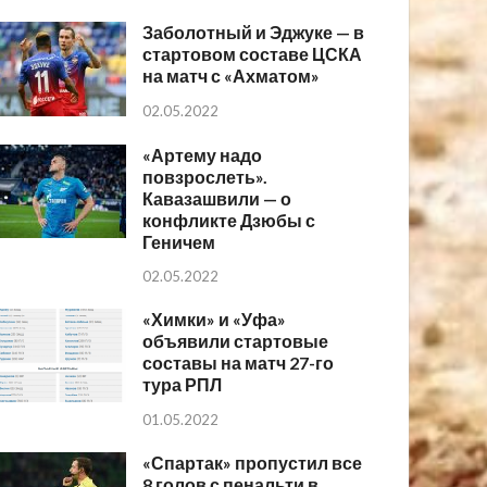
Заболотный и Эджуке — в
стартовом составе ЦСКА
на матч с «Ахматом»
02.05.2022
«Артему надо
повзрослеть».
Кавазашвили — о
конфликте Дзюбы с
Геничем
02.05.2022
«Химки» и «Уфа»
объявили стартовые
составы на матч 27-го
тура РПЛ
01.05.2022
«Спартак» пропустил все
8 голов с пенальти в