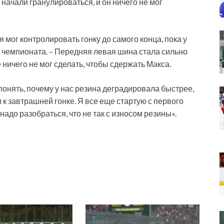
начали гранулироваться, и он ничего не мог
 мог контролировать гонку до самого конца, пока у
р чемпионата. – Передняя левая шина стала сильно
 ничего не мог сделать, чтобы сдержать Макса.
онять, почему у нас резина деградировала быстрее,
к завтрашней гонке. Я все еще стартую с первого
 надо разобраться, что не так с износом резины».