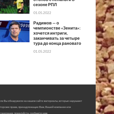
сезоне РПЛ
01.05.2022
Радимов — о
чемпионстве «Зенита»:
хочется интриги,
заканчивать за четыре
тура до конца рановато
01.05.2022
сли Вы обнаружили на нашем сайте материалы, которые нарушают
вторские права, принадлежащие Вам, Вашей компании или
ганизации, пожалуйста, сообщите нам.