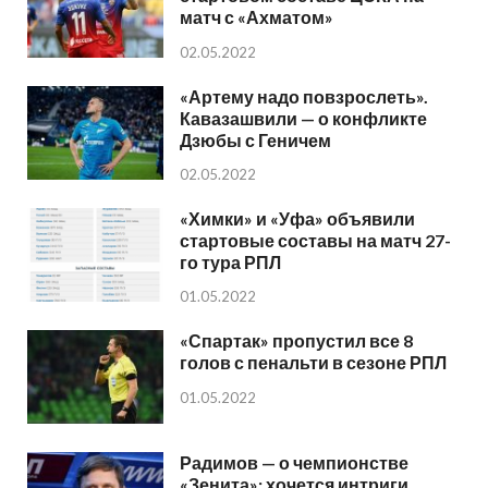
матч с «Ахматом»
02.05.2022
«Артему надо повзрослеть».
Кавазашвили — о конфликте
Дзюбы с Геничем
02.05.2022
«Химки» и «Уфа» объявили
стартовые составы на матч 27-
го тура РПЛ
01.05.2022
«Спартак» пропустил все 8
голов с пенальти в сезоне РПЛ
01.05.2022
Радимов — о чемпионстве
«Зенита»: хочется интриги,