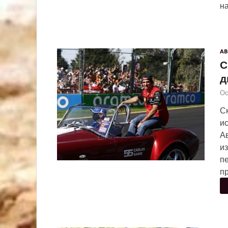
н
АВ
С
д
Ос
Ск
и
Ав
из
пе
пр