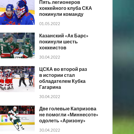
Пять легионеров
хоккейного клуба СКА
покинули команду
01.05.2022
Казанский «Ак Барс»
покинули шесть
хоккеистов
30.04.2022
ЦСКА во второй раз
в истории стал
обладателем Кубка
Гагарина
30.04.2022
Две голевые Капризова
не помогли «Миннесоте»
одолеть «Аризону»
30.04.2022