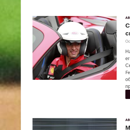
АВ
С
с
Ос
Н
е
Се
Fe
о
пр
АВ
М