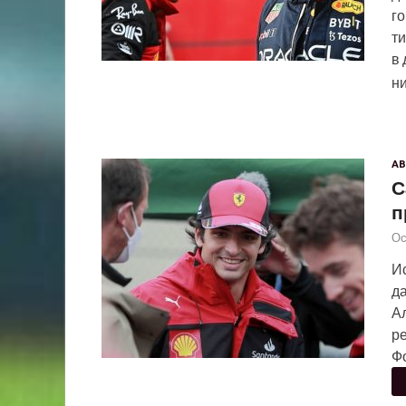
го
ти
в 
н
АВ
С
п
Ос
И
да
Ал
ре
Фо