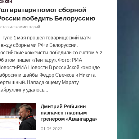
ОККЕЙ
Гол вратаря помог сборной
России победить Белоруссию
ставьте комментарий
 Туле 1 мая прошел товарищеский матч
ежду сборными РФ и Белоруссии.
оссийские хоккеисты победили со счетом 5:2.
б этом пишет «Лента.ру». Фото: РИА
овостиРИА Новости В российской команде
абросили шайбы Федор Свечков и Никита
Тертышный. Нападающему Марату
айруллину удалось…
Дмитрий Рябыкин
назначен главным
тренером «Авангарда»
01.05.2022