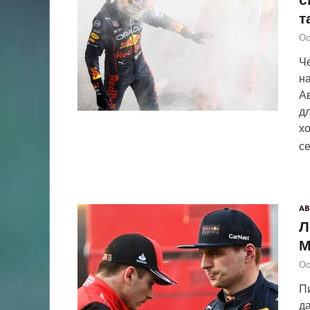
т
Ос
Ч
н
А
д
хо
с
АВ
Л
М
Ос
Пи
д