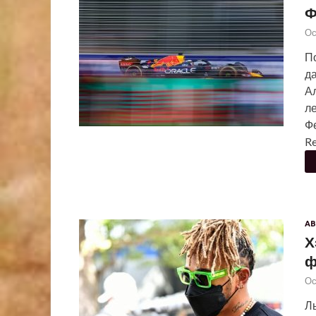
Ф
Ос
По
д
А
л
Ф
Re
АВ
Х
ф
Ос
Л