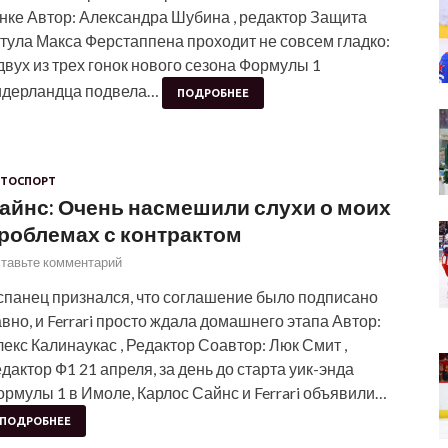
нке Автор: Александра Шубина , редактор Защита
тула Макса Ферстаппена проходит не совсем гладко:
двух из трех гонок нового сезона Формулы 1
идерландца подвела…
ПОДРОБНЕЕ
ТОСПОРТ
айнс: Очень насмешили слухи о моих
роблемах с контрактом
тавьте комментарий
спанец признался, что соглашение было подписано
вно, и Ferrari просто ждала домашнего этапа Автор:
екс Калинаукас , Редактор Соавтор: Люк Смит ,
дактор Ф1 21 апреля, за день до старта уик-энда
рмулы 1 в Имоле, Карлос Сайнс и Ferrari объявили…
ПОДРОБНЕЕ