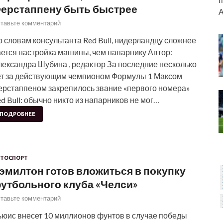
ерстаппену быть быстрее
А
тавьте комментарий
 словам консультанта Red Bull, нидерландцу сложнее
ается настройка машины, чем напарнику Автор:
лександра Шубина , редактор За последние несколько
ет за действующим чемпионом Формулы 1 Максом
ерстаппеном закрепилось звание «первого номера»
d Bull: обычно никто из напарников не мог…
ПОДРОБНЕЕ
ТОСПОРТ
эмилтон готов вложиться в покупку
утбольного клуба «Челси»
тавьте комментарий
ьюис внесет 10 миллионов фунтов в случае победы