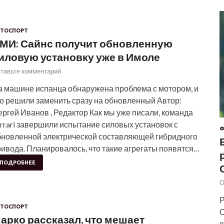
ТОСПОРТ
МИ: Сайнс получит обновленную
иловую установку уже в Имоле
тавьте комментарий
а машине испанца обнаружена проблема с мотором, и
го решили заменить сразу на обновленный Автор:
ргей Иванов , Редактор Как мы уже писали, команда
rrari завершили испытание силовых установок с
Ф
бновленной электрической составляющей гибридного
ивода. Планировалось, что такие агрегаты появятся…
ПОДРОБНЕЕ
О
Р
ТОСПОРТ
С
арко рассказал, что мешает
п