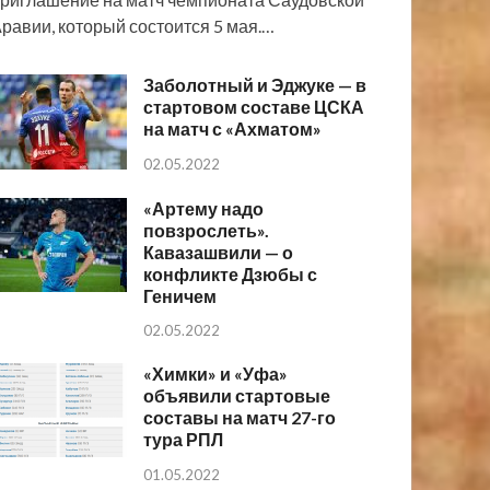
равии, который состоится 5 мая.…
Заболотный и Эджуке — в
стартовом составе ЦСКА
на матч с «Ахматом»
02.05.2022
«Артему надо
повзрослеть».
Кавазашвили — о
конфликте Дзюбы с
Геничем
02.05.2022
«Химки» и «Уфа»
объявили стартовые
составы на матч 27-го
тура РПЛ
01.05.2022