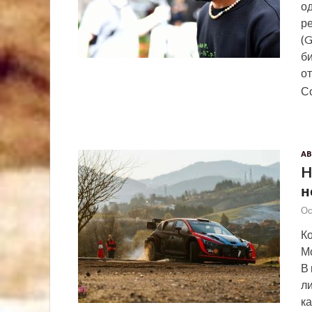
од
ре
(G
б
о
С
АВ
H
н
Ос
К
Мо
В
л
к