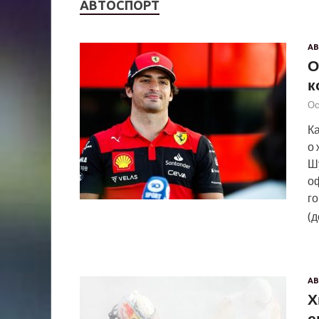
АВТОСПОРТ
АВ
О
к
Ос
Ка
о
Шу
о
г
(д
АВ
Х
с