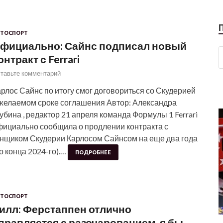
ТОСПОРТ
фициально: Сайнс подписал новый
онтракт с Ferrari
тавьте комментарий
рлос Сайнс по итогу смог договориться со Скудерией
 желаемом сроке соглашения Автор: Александра
бина , редактор 21 апреля команда Формулы 1 Ferrari
фициально сообщила о продлении контракта с
онщиком Скудерии Карлосом Сайнсом на еще два года
о конца 2024-го).…
ПОДРОБНЕЕ
ТОСПОРТ
илл: Ферстаппен отлично
правляется с разочарованием, я бы