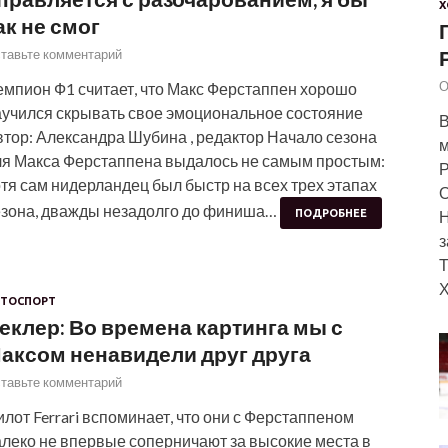
Х
ак не смог
тавьте комментарий
О
емпион Ф1 считает, что Макс Ферстаппен хорошо
аучился скрывать свое эмоциональное состояние
В
втор: Александра Шубина , редактор Начало сезона
м
ля Макса Ферстаппена выдалось не самым простым:
Р
тя сам нидерландец был быстр на всех трех этапах
О
езона, дважды незадолго до финиша…
ПОДРОБНЕЕ
Н
з
Х
ТОСПОРТ
еклер: Во времена картинга мы с
аксом ненавидели друг друга
тавьте комментарий
лот Ferrari вспоминает, что они с Ферстаппеном
алеко не впервые соперничают за высокие места в