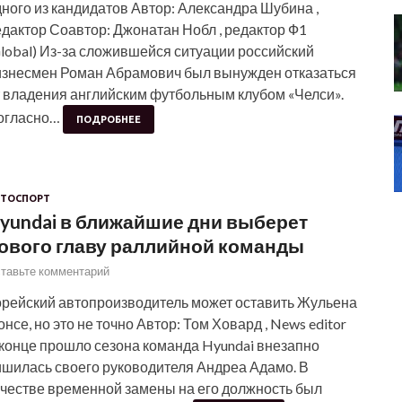
ного из кандидатов Автор: Александра Шубина ,
дактор Соавтор: Джонатан Нобл , редактор Ф1
lobal) Из-за сложившейся ситуации российский
изнесмен Роман Абрамович был вынужден отказаться
т владения английским футбольным клубом «Челси».
огласно…
ПОДРОБНЕЕ
ТОСПОРТ
yundai в ближайшие дни выберет
ового главу раллийной команды
тавьте комментарий
орейский автопроизводитель может оставить Жульена
нсе, но это не точно Автор: Том Ховард , News editor
 конце прошло сезона команда Hyundai внезапно
ишилась своего руководителя Андреа Адамо. В
ачестве временной замены на его должность был