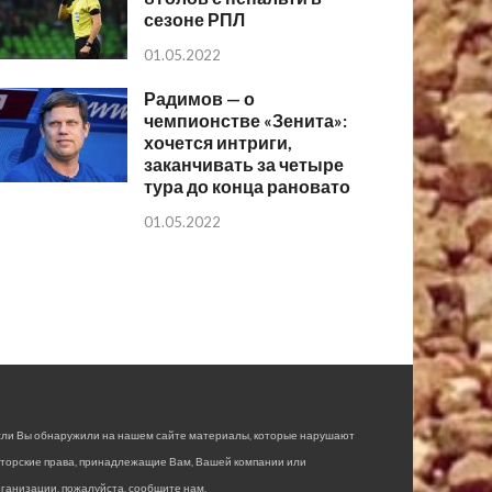
сезоне РПЛ
01.05.2022
Радимов — о
чемпионстве «Зенита»:
хочется интриги,
заканчивать за четыре
тура до конца рановато
01.05.2022
сли Вы обнаружили на нашем сайте материалы, которые нарушают
вторские права, принадлежащие Вам, Вашей компании или
ганизации, пожалуйста, сообщите нам.