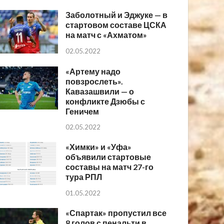
Заболотный и Эджуке — в
стартовом составе ЦСКА
на матч с «Ахматом»
02.05.2022
«Артему надо
повзрослеть».
Кавазашвили — о
конфликте Дзюбы с
Геничем
02.05.2022
«Химки» и «Уфа»
объявили стартовые
составы на матч 27-го
тура РПЛ
01.05.2022
«Спартак» пропустил все
8 голов с пенальти в