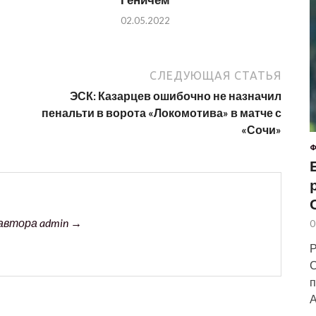
02.05.2022
СЛЕДУЮЩАЯ СТАТЬЯ
ЭСК: Казарцев ошибочно не назначил
пенальти в ворота «Локомотива» в матче с
«Сочи»
Ф
автора admin →
0
Р
С
п
А