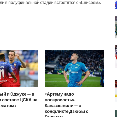
и в полуфинальной стадии встретятся с «Енисеем».
ый и Эджуке — в
«Артему надо
 составе ЦСКА на
повзрослеть».
хматом»
Кавазашвили — о
конфликте Дзюбы с
Геничем