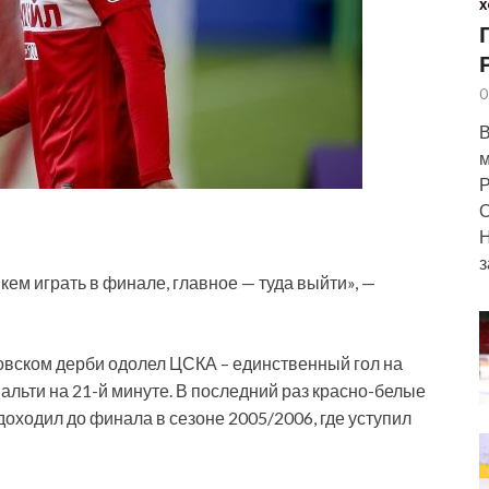
Х
0
В
м
Р
О
Н
з
кем играть в финале, главное — туда выйти», —
овском дерби одолел ЦСКА – единственный гол на
альти на 21-й минуте. В последний раз красно-белые
 доходил до финала в сезоне 2005/2006, где уступил