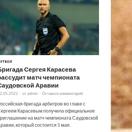
УТБОЛ
Бригада Сергея Карасева
рассудит матч чемпионата
Саудовской Аравии
2.05.2022
-
от
admin
-
Оставьте комментарий
оссийская бригада арбитров во главе с
ергеем Карасевым получила официальное
риглашение на матч чемпионата Саудовской
равии, который состоится 5 мая.