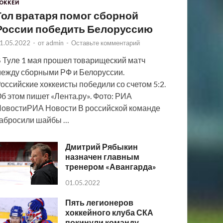
ОККЕЙ
Гол вратаря помог сборной
России победить Белоруссию
1.05.2022
-
от
admin
-
Оставьте комментарий
 Туле 1 мая прошел товарищеский матч
ежду сборными РФ и Белоруссии.
оссийские хоккеисты победили со счетом 5:2.
б этом пишет «Лента.ру». Фото: РИА
овостиРИА Новости В российской команде
абросили шайбы …
Дмитрий Рябыкин
назначен главным
тренером «Авангарда»
01.05.2022
Пять легионеров
хоккейного клуба СКА
покинули команду