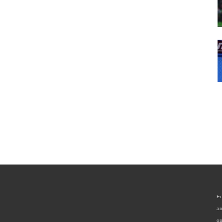
Е
а
ор