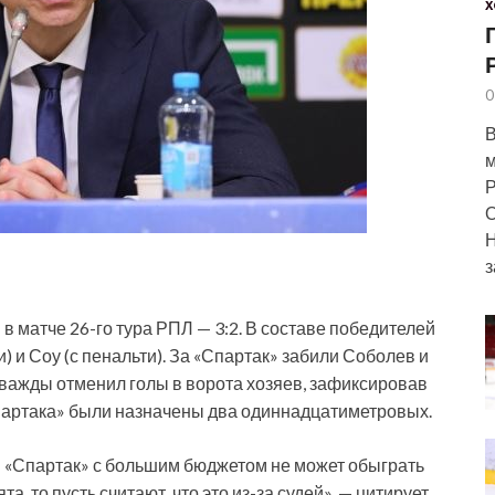
Х
0
В
м
Р
О
Н
з
в матче 26-го тура РПЛ — 3:2. В составе победителей
) и Соу (с пенальти). За «Спартак» забили Соболев и
важды отменил голы в ворота хозяев, зафиксировав
«Спартака» были назначены два одиннадцатиметровых.
 «Спартак» с большим бюджетом не может обыграть
, то пусть считают, что это из-за судей», — цитирует