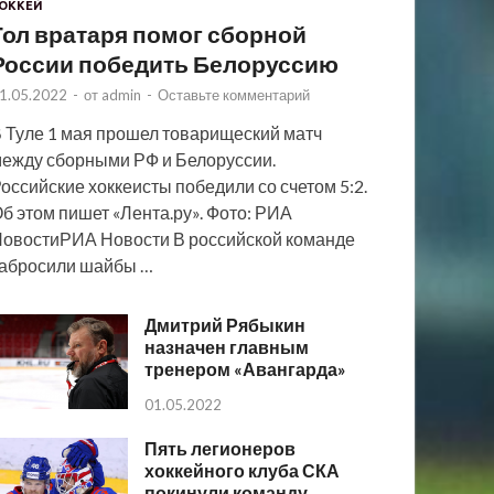
ОККЕЙ
Гол вратаря помог сборной
России победить Белоруссию
1.05.2022
-
от
admin
-
Оставьте комментарий
 Туле 1 мая прошел товарищеский матч
ежду сборными РФ и Белоруссии.
оссийские хоккеисты победили со счетом 5:2.
б этом пишет «Лента.ру». Фото: РИА
овостиРИА Новости В российской команде
абросили шайбы …
Дмитрий Рябыкин
назначен главным
тренером «Авангарда»
01.05.2022
Пять легионеров
хоккейного клуба СКА
покинули команду