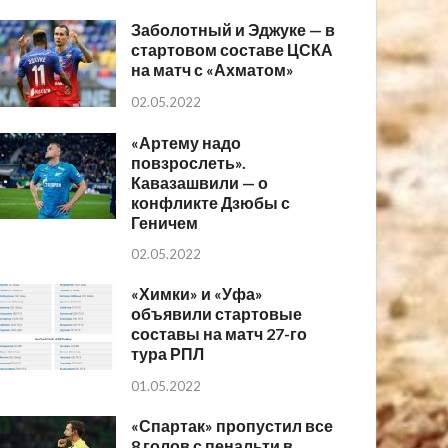
Заболотный и Эджуке — в
стартовом составе ЦСКА
на матч с «Ахматом»
02.05.2022
«Артему надо
повзрослеть».
Кавазашвили — о
конфликте Дзюбы с
Геничем
02.05.2022
«Химки» и «Уфа»
объявили стартовые
составы на матч 27-го
тура РПЛ
01.05.2022
«Спартак» пропустил все
8 голов с пенальти в