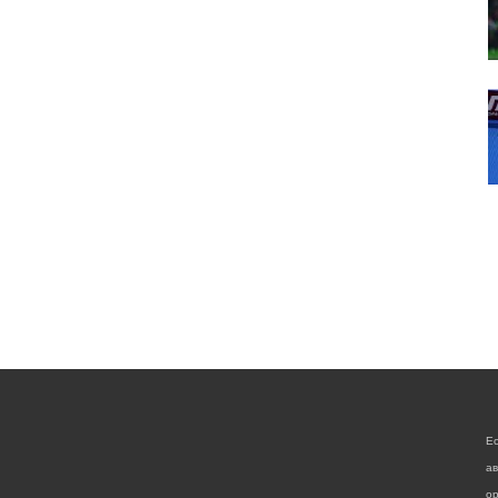
Е
а
ор