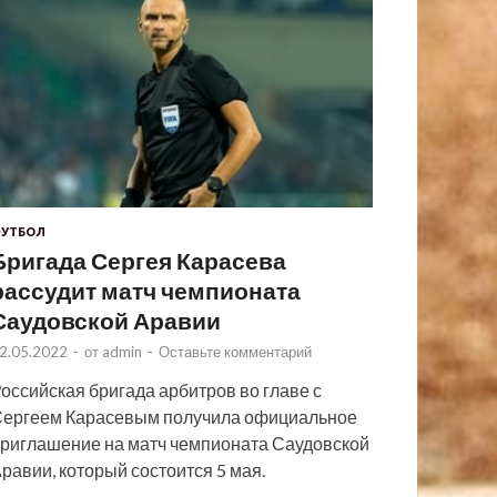
УТБОЛ
Бригада Сергея Карасева
рассудит матч чемпионата
Саудовской Аравии
2.05.2022
-
от
admin
-
Оставьте комментарий
оссийская бригада арбитров во главе с
ергеем Карасевым получила официальное
риглашение на матч чемпионата Саудовской
равии, который состоится 5 мая.