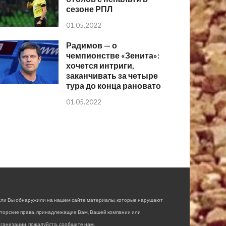
сезоне РПЛ
01.05.2022
Радимов — о
чемпионстве «Зенита»:
хочется интриги,
заканчивать за четыре
тура до конца рановато
01.05.2022
сли Вы обнаружили на нашем сайте материалы, которые нарушают
вторские права, принадлежащие Вам, Вашей компании или
ганизации, пожалуйста, сообщите нам.