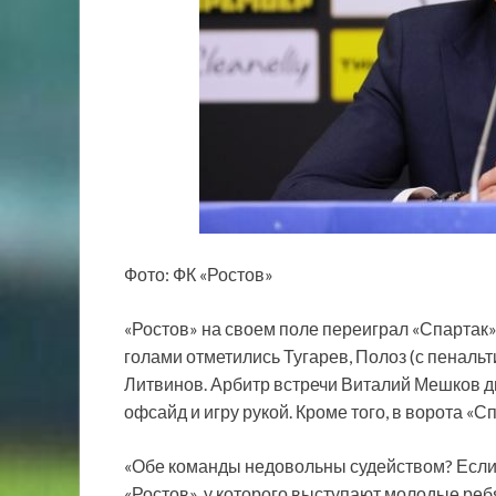
Фото: ФК «Ростов»
«Ростов» на своем поле переиграл «Спартак» 
голами отметились Тугарев, Полоз (с пенальти
Литвинов. Арбитр встречи Виталий Мешков д
офсайд и игру рукой. Кроме того, в ворота 
«Обе команды недовольны судейством? Если
«Ростов», у которого выступают молодые ребята