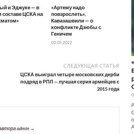
ый и Эджуке — в
«Артему надо
 составе ЦСКА на
повзрослеть».
хматом»
Кавазашвили — о
конфликте Дзюбы с
Геничем
02.05.2022
Ф
СЛЕДУЮЩАЯ СТАТЬЯ
ЦСКА выиграл четыре московских дерби
подряд в РПЛ — лучшая серия армейцев с
2015 года
0
Р
С
п
А
автора admin →