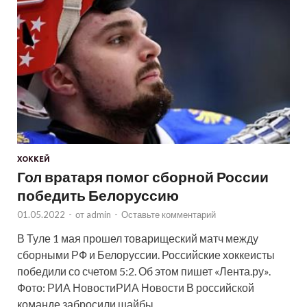
ХОККЕЙ
Гол вратаря помог сборной России
победить Белоруссию
01.05.2022
-
от
admin
-
Оставьте комментарий
В Туле 1 мая прошел товарищеский матч между
сборными РФ и Белоруссии. Российские хоккеисты
победили со счетом 5:2. Об этом пишет «Лента.ру».
Фото: РИА НовостиРИА Новости В российской
команде забросили шайбы …