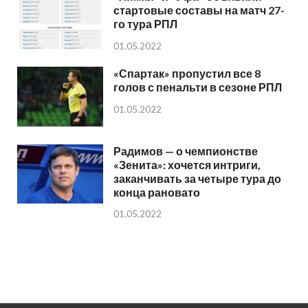
стартовые составы на матч 27-
го тура РПЛ
01.05.2022
«Спартак» пропустил все 8
голов с пенальти в сезоне РПЛ
01.05.2022
Радимов — о чемпионстве
«Зенита»: хочется интриги,
заканчивать за четыре тура до
конца рановато
01.05.2022