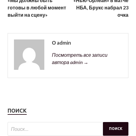
«Мы должны быть
«Нью-Орлеан» в матче
готовы в любой момент
НБА, Брукс набрал 23
выйти на сцену»
очка
О admin
Посмотреть все записи
автора admin →
ПОИСК