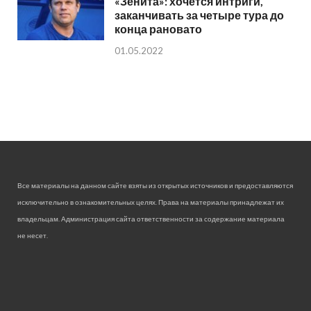
«Зенита»: хочется интриги,
заканчивать за четыре тура до
конца рановато
01.05.2022
Все материалы на данном сайте взяты из открытых источников и предоставляются
исключительно в ознакомительных целях. Права на материалы принадлежат их
владельцам. Администрация сайта ответственности за содержание материала
не несет.