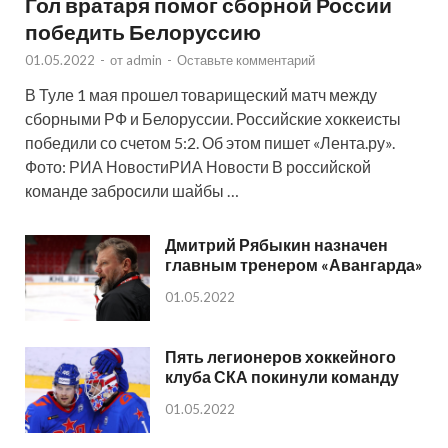
Гол вратаря помог сборной России
победить Белоруссию
01.05.2022
-
от
admin
-
Оставьте комментарий
В Туле 1 мая прошел товарищеский матч между
сборными РФ и Белоруссии. Российские хоккеисты
победили со счетом 5:2. Об этом пишет «Лента.ру».
Фото: РИА НовостиРИА Новости В российской
команде забросили шайбы …
Дмитрий Рябыкин назначен
главным тренером «Авангарда»
01.05.2022
Пять легионеров хоккейного
клуба СКА покинули команду
01.05.2022