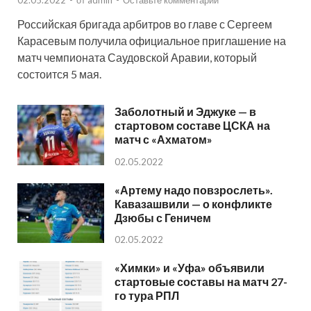
02.05.2022
-
от
admin
-
Оставьте комментарий
Российская бригада арбитров во главе с Сергеем
Карасевым получила официальное приглашение на
матч чемпионата Саудовской Аравии, который
состоится 5 мая.
Заболотный и Эджуке — в
стартовом составе ЦСКА на
матч с «Ахматом»
02.05.2022
«Артему надо повзрослеть».
Кавазашвили — о конфликте
Дзюбы с Геничем
02.05.2022
«Химки» и «Уфа» объявили
стартовые составы на матч 27-
го тура РПЛ