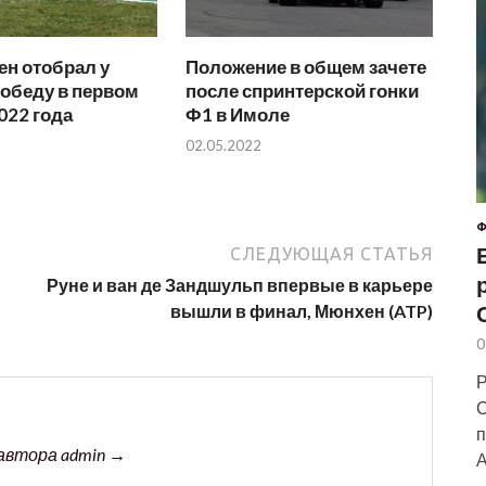
н отобрал у
Положение в общем зачете
обеду в первом
после спринтерской гонки
022 года
Ф1 в Имоле
02.05.2022
Ф
СЛЕДУЮЩАЯ СТАТЬЯ
Руне и ван де Зандшульп впервые в карьере
вышли в финал, Мюнхен (ATP)
0
Р
С
п
автора admin →
А