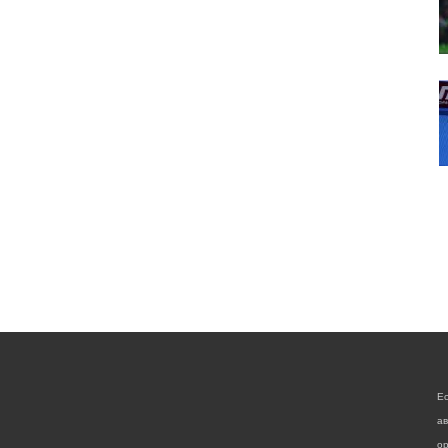
Е
а
ор