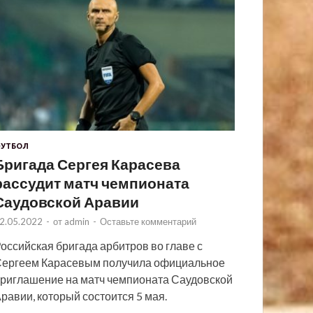
УТБОЛ
Бригада Сергея Карасева
рассудит матч чемпионата
Саудовской Аравии
2.05.2022
-
от
admin
-
Оставьте комментарий
оссийская бригада арбитров во главе с
ергеем Карасевым получила официальное
риглашение на матч чемпионата Саудовской
равии, который состоится 5 мая.