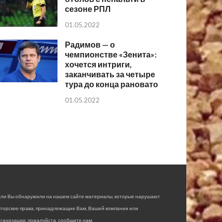
сезоне РПЛ
01.05.2022
Радимов — о
чемпионстве «Зенита»:
хочется интриги,
заканчивать за четыре
тура до конца рановато
01.05.2022
сли Вы обнаружили на нашем сайте материалы, которые нарушают
вторские права, принадлежащие Вам, Вашей компании или
ганизации, пожалуйста, сообщите нам.