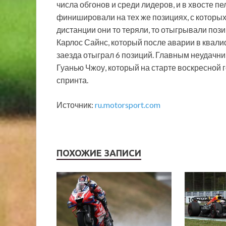
числа обгонов и среди лидеров, и в хвосте п
финишировали на тех же позициях, с которых 
дистанции они то теряли, то отыгрывали по
Карлос Сайнс, который после аварии в квалиф
заезда отыграл 6 позиций. Главным неудачн
Гуанью Чжоу, который на старте воскресной го
спринта.
Источник:
ru.motorsport.com
ПОХОЖИЕ ЗАПИСИ