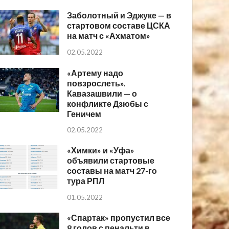
Заболотный и Эджуке — в
стартовом составе ЦСКА
на матч с «Ахматом»
02.05.2022
«Артему надо
повзрослеть».
Кавазашвили — о
конфликте Дзюбы с
Геничем
02.05.2022
«Химки» и «Уфа»
объявили стартовые
составы на матч 27-го
тура РПЛ
01.05.2022
«Спартак» пропустил все
8 голов с пенальти в