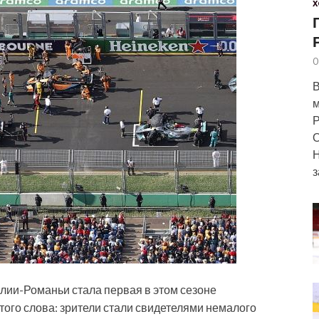
Х
0
В
м
Р
О
Н
з
лии-Романьи стала первая в этом сезоне
этого слова: зрители стали свидетелями немалого