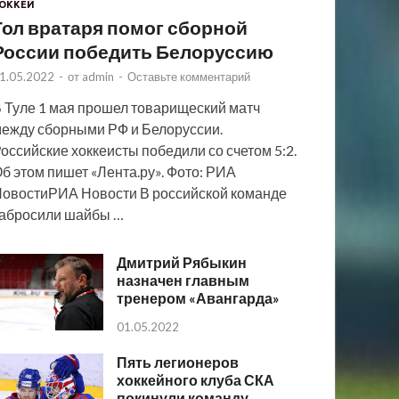
ОККЕЙ
Гол вратаря помог сборной
России победить Белоруссию
1.05.2022
-
от
admin
-
Оставьте комментарий
 Туле 1 мая прошел товарищеский матч
ежду сборными РФ и Белоруссии.
оссийские хоккеисты победили со счетом 5:2.
б этом пишет «Лента.ру». Фото: РИА
овостиРИА Новости В российской команде
абросили шайбы …
Дмитрий Рябыкин
назначен главным
тренером «Авангарда»
01.05.2022
Пять легионеров
хоккейного клуба СКА
покинули команду