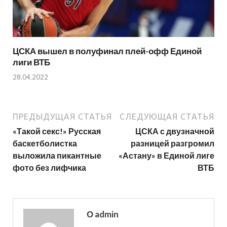
ЦСКА вышел в полуфинал плей-офф Единой
лиги ВТБ
28.04.2022
ПРЕДЫДУЩАЯ СТАТЬЯ
СЛЕДУЮЩАЯ СТАТЬЯ
«Такой секс!» Русская
ЦСКА с двузначной
баскетболистка
разницей разгромил
выложила пикантные
«Астану» в Единой лиге
фото без лифчика
ВТБ
О admin