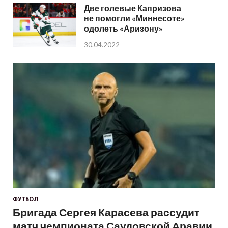
Две голевые Капризова
не помогли «Миннесоте»
одолеть «Аризону»
30.04.2022
ФУТБОЛ
Бригада Сергея Карасева рассудит
матч чемпионата Саудовской Аравии