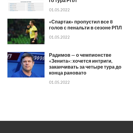
го тура РПЛ
01.05.2022
«Спартак» пропустил все 8
голов с пенальти в сезоне РПЛ
01.05.2022
Радимов — о чемпионстве
«Зенита»: хочется интриги,
заканчивать за четыре тура до
конца рановато
01.05.2022