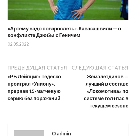
«Артему надо повзрослеть». Кавазашвили — о
конфликте Дзюбы с Геничем
02.05.2022
ПРЕДЫДУЩАЯ СТАТЬЯ
СЛЕДУЮЩАЯ СТАТЬЯ
«РБ Лейпциг» Тедеско
Жемалетдинов —
проиграл «Униону»,
лучший в составе
прервав 15-матчевую
«Локомотива» по
серию без поражений
системе гол+пас в
текущем сезоне
О admin