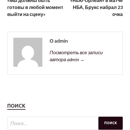
«Мы должны быть
«Нью-Орлеан» в матче
готовы в любой момент
НБА, Брукс набрал 23
выйти на сцену»
очка
О admin
Посмотреть все записи
автора admin →
ПОИСК