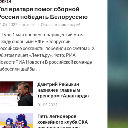
ОККЕЙ
Гол вратаря помог сборной
России победить Белоруссию
1.05.2022
-
от
admin
-
Оставьте комментарий
 Туле 1 мая прошел товарищеский матч
ежду сборными РФ и Белоруссии.
оссийские хоккеисты победили со счетом 5:2.
б этом пишет «Лента.ру». Фото: РИА
овостиРИА Новости В российской команде
абросили шайбы …
Дмитрий Рябыкин
назначен главным
тренером «Авангарда»
01.05.2022
Пять легионеров
хоккейного клуба СКА
покинули команду