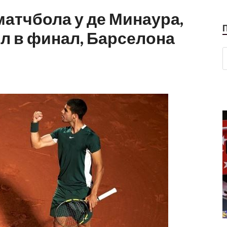
матчбола у де Минаура,
л в финал, Барселона