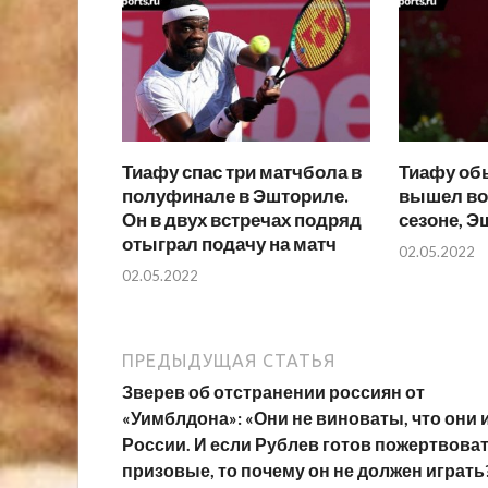
Тиафу спас три матчбола в
Тиафу обы
полуфинале в Эшториле.
вышел во
Он в двух встречах подряд
сезоне, Э
отыграл подачу на матч
02.05.2022
02.05.2022
ПРЕДЫДУЩАЯ СТАТЬЯ
Зверев об отстранении россиян от
«Уимблдона»: «Они не виноваты, что они 
России. И если Рублев готов пожертвова
призовые, то почему он не должен играть