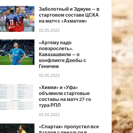
Заболотный и Эджуке — в
стартовом составе ЦСКА
на матч с «Ахматом»
02.05.2022
«Артему надо
повзрослеть».
Кавазашвили — о
конфликте Дзюбы с
Геничем
02.05.2022
«Химки» и «Уфа»
объявили стартовые
составы на матч 27-го
тура РПЛ
01.05.2022
«Спартак» пропустил все
8 голов с пенальти в