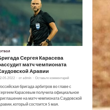
УТБОЛ
Бригада Сергея Карасева
рассудит матч чемпионата
Саудовской Аравии
2.05.2022
-
от
admin
-
Оставьте комментарий
оссийская бригада арбитров во главе с
ергеем Карасевым получила официальное
риглашение на матч чемпионата Саудовской
равии, который состоится 5 мая.