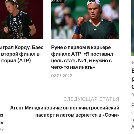
грал Корду, Баес
Руне о первом в карьере
 второй финал в
финале ATP: «Я поставил
шторил (ATP)
цель стать №1, и нужно с
Ф
чего-то начинать»
02.05.2022
0
СЛЕДУЮЩАЯ СТАТЬЯ
Р
Агент Миладиновича: он получил российский
С
из
паспорт и летом вернется в «Сочи»
п
ть
А
?»