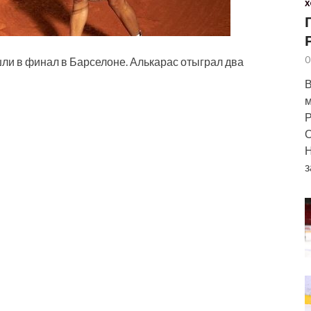
Х
0
ли в финал в Барселоне. Алькарас отыграл два
В
м
Р
О
Н
з