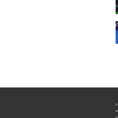
Е
а
ор