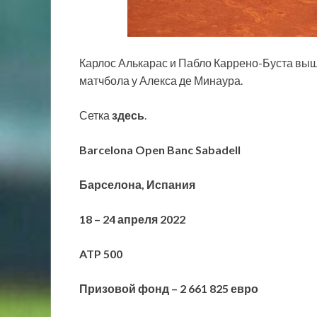
Карлос Алькарас и Пабло Каррено-Буста выш
матчбола у Алекса де Минаура.
Сетка
здесь
.
Barcelona Open Banc Sabadell
Барселона, Испания
18 – 24 апреля 2022
ATP 500
Призовой фонд – 2 661 825 евро