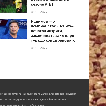
сезоне РПЛ
01.05.2022
Радимов — о
чемпионстве «Зенита»:
хочется интриги,
заканчивать за четыре
тура до конца рановато
01.05.2022
сли Вы обнаружили на нашем сайте материалы, которые нарушают
вторские права, принадлежащие Вам, Вашей компании или
ганизации, пожалуйста, сообщите нам.