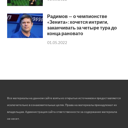
Радимов — о чемпионстве
«Зенита»: хочется интриги,
заканчивать за четыре тура до
конца рановато
01.05.2022
Все материалы на данном сайте взяты из открытых источников и предоставляются
исключительно в ознакомительных целях. Права на материалы принадлежат их
владельцам. Администрация сайта ответственности за содержание материала
не несет.