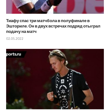
Тиафу спас три матчбола в полуфинале в
Эшториле. Он в двух встречах подряд отыграл
подачу на матч
02.05.2022