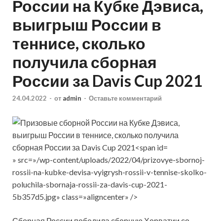
России на Кубке Дэвиса,
выигрыш России в
теннисе, сколько
получила сборная
России за Davis Cup 2021
24.04.2022
-
от
admin
-
Оставьте комментарий
» src=»/wp-content/uploads/2022/04/prizovye-sbornoj-
rossii-na-kubke-devisa-vyigrysh-rossii-v-tennise-skolko-
poluchila-sbornaja-rossii-za-davis-cup-2021-
5b357d5.jpg» class=»aligncenter» />
Сборная России победила сборную Хорватии со