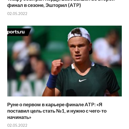
финал в сезоне, Эшторил (ATP)
02.05.2022
Руне о первом в карьере финале ATP: «Я
поставил цель стать №1, и нужно с чего-то
начинать»
02.05.2022