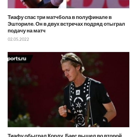
Тиафу спас три матчбола в полуфинале в
Эшториле. Он в двух встречах подряд отыграл
подачу на матч
02.05.2022
Тиафу обыграл Корду, Баес вышел во второй