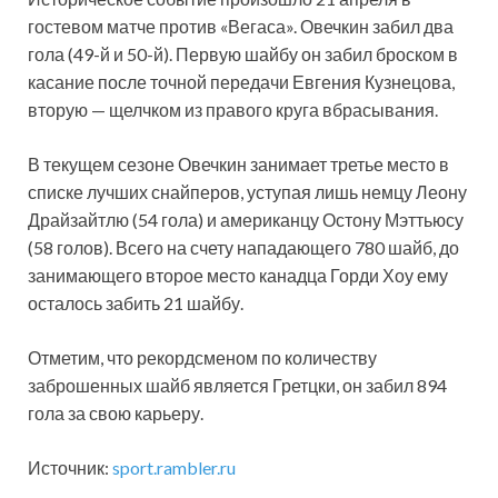
гостевом матче против «Вегаса». Овечкин забил два
гола (49-й и 50-й). Первую шайбу он забил броском в
касание после точной передачи Евгения Кузнецова,
вторую — щелчком из правого круга вбрасывания.
В текущем сезоне Овечкин занимает третье место в
списке лучших снайперов, уступая лишь немцу Леону
Драйзайтлю (54 гола) и американцу Остону Мэттьюсу
(58 голов). Всего на счету нападающего 780 шайб, до
занимающего второе место канадца Горди Хоу ему
осталось забить 21 шайбу.
Отметим, что рекордсменом по количеству
заброшенных шайб является Гретцки, он забил 894
гола за свою карьеру.
Источник:
sport.rambler.ru