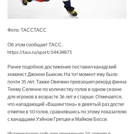
Фото: ТАССТАСС
Об этом сообщает ТАСС.
https://tass.ru/sport/14434871
Ранее подобное достижение поставил канадский
хоккеист Джонни Бьюсик. На тот момент ему было
почти 35 лет. Также Овечкин превзошел рекорд финна
Теему Селянне по количеству голов в одном сезоне
для игроков в возрасте 36 лет и старше. Отмечается,
что нападающий «Вашингтона» в девятый раз достиг
отметки в 50 голов, сравнявшись по этому показателю
с канадцами Уэйном Гретцки и Майком Босси.
Историческое событие произошло 21 апреля в